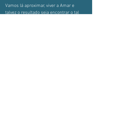
Vamos lá aproximar, viver a Amar e 
talvez o resultado seja encontrar o tal 
Amor.
Maggie's Journal