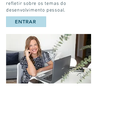
refletir sobre os temas do
desenvolvimento pessoal.
ENTRAR
PODCAST
Ponto de viragem
Um ponto de viragem para
quem o escuta, define-se
como um espaço