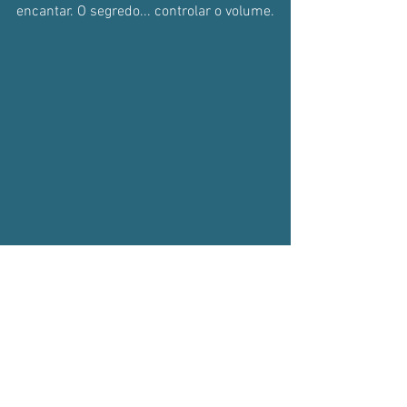
encantar. O segredo... controlar o volume.
Maggie's Journal
Coaching Transformacional
Relacionamentos
Relacionamentos