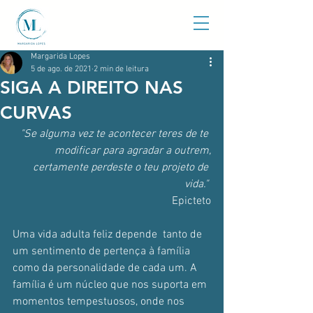
Margarida Lopes
5 de ago. de 2021
2 min de leitura
SIGA A DIREITO NAS
CURVAS
"Se alguma vez te acontecer teres de te 
modificar para agradar a outrem,
certamente perdeste o teu projeto de 
vida."
Epicteto
Uma vida adulta feliz depende  tanto de 
um sentimento de pertença à família 
como da personalidade de cada um. A 
família é um núcleo que nos suporta em 
momentos tempestuosos, onde nos 